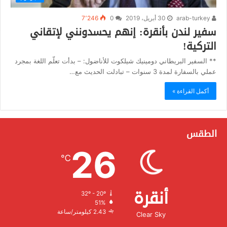
arab-turkey
30 أبريل، 2019
0
7٬246
سفير لندن بأنقرة: إنهم يحسدونني لإتقاني
التركية!
** السفير البريطاني دومينيك شيلكوت للأناضول: – بدأت تعلّم اللغة بمجرد
عملي بالسفارة لمدة 3 سنوات – تبادلت الحديث مع…
أكمل القراءة »
الطقس
26
℃
أنقرة
32º - 20º
الرطوبة:
51%
الرياح:
2.43 كيلومتر/ساعة
Clear Sky