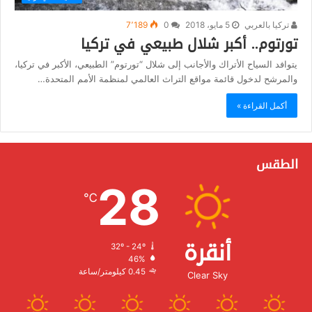
تركيا بالعربي
5 مايو، 2018
0
7٬189
تورتوم.. أكبر شلال طبيعي في تركيا
يتوافد السياح الأتراك والأجانب إلى شلال “تورتوم” الطبيعي، الأكبر في تركيا،
والمرشح لدخول قائمة مواقع التراث العالمي لمنظمة الأمم المتحدة…
أكمل القراءة »
الطقس
28
℃
أنقرة
32º - 24º
الرطوبة:
46%
الرياح:
0.45 كيلومتر/ساعة
Clear Sky