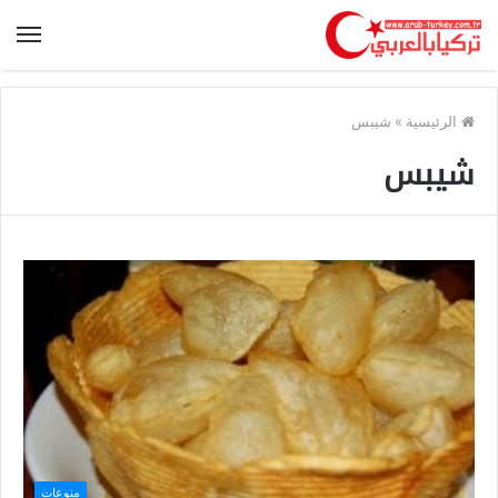
الرئيسية
»
شيبس
شيبس
منوعات