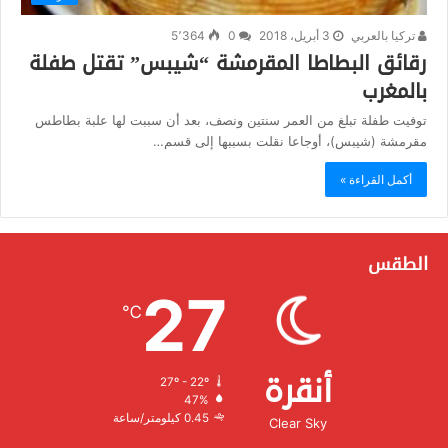
تركيا بالعربي
3 أبريل، 2018
0
5٬364
رقائق البطاطا المقرمشة “شيبس” تقتل طفلة
بالمغرب
توفيت طفلة تبلغ من العمر سنتين ونصف، بعد أن سببت لها علبة بطاطس
مقرمشة (شيبس)، أوجاعا نقلت بسببها إلى قسم…
أكمل القراءة »
الطقس
27
℃
أنقرة
27º - 22º
الرطوبة:
47%
الرياح:
0.45 كيلومتر/ساعة
Clear Sky