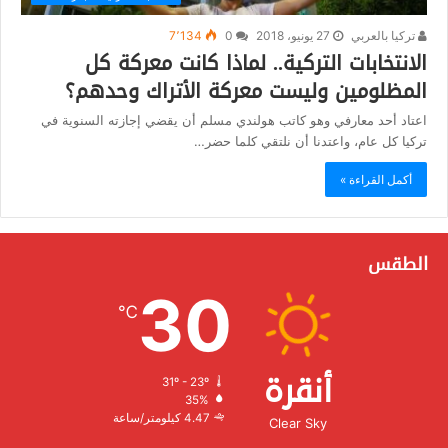
تركيا بالعربي
27 يونيو، 2018
0
7٬134
الانتخابات التركية.. لماذا كانت معركة كل
المظلومين وليست معركة الأتراك وحدهم؟
اعتاد أحد معارفي وهو كاتب هولندي مسلم أن يقضي إجازته السنوية في
تركيا كل عام، واعتدنا أن نلتقي كلما حضر…
أكمل القراءة »
الطقس
30
℃
أنقرة
31º - 23º
الرطوبة:
35%
الرياح:
4.47 كيلومتر/ساعة
Clear Sky