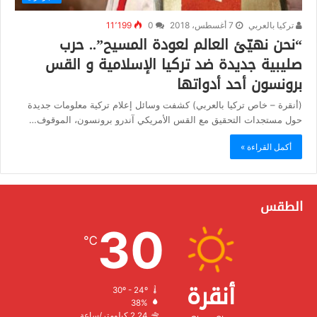
تركيا بالعربي
7 أغسطس، 2018
0
11٬199
“نحن نهيّئ العالم لعودة المسيح”.. حرب
صليبية جديدة ضد تركيا الإسلامية و القس
برونسون أحد أدواتها
(أنقرة – خاص تركيا بالعربي) كشفت وسائل إعلام تركية معلومات جديدة
حول مستجدات التحقيق مع القس الأمريكي آندرو برونسون، الموقوف…
أكمل القراءة »
الطقس
30
℃
أنقرة
30º - 24º
الرطوبة:
38%
الرياح:
2.24 كيلومتر/ساعة