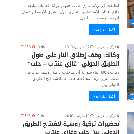
انطلقت في ولاية غازي عنتاب جنوبي تركيا، فعاليات ملتقى
غازي عنتاب الاستثماري التجاري لدول الشرق الأوسط وشمال
إفريقيا. ويستمر الملتقى…
يا
أكمل القراءة »
تركيا بالعربي
22 مارس، 2019
0
7٬263
وكالة: وقف إطلاق النار على طول
الطريق الدولي “غازي عنتاب – حلب”
ذكرت وكالة أنباء سورية أن مباحثات تركية روسية جرت في
مدينة أعزاز بريف محافظة حلب، لمناقشة فتح الطريق
الدولي بين…
أكمل القراءة »
ا
تركيا بالعربي
12 مارس، 2019
0
7٬316
تحضيرات تركية روسية لافتتاح الطريق
الدولي بين حلب وغازي عنتاب