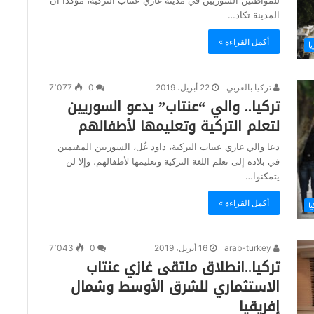
المدينة تكاد…
أكمل القراءة »
ا
تركيا بالعربي
22 أبريل، 2019
0
7٬077
تركيا.. والي “عنتاب” يدعو السوريين
لتعلم التركية وتعليمها لأطفالهم
دعا والي غازي عنتاب التركية، داود غُل، السوريين المقيمين
في بلاده إلى تعلم اللغة التركية وتعليمها لأطفالهم، وإلا لن
يتمكنوا…
أكمل القراءة »
يا
arab-turkey
16 أبريل، 2019
0
7٬043
تركيا..انطلاق ملتقى غازي عنتاب
الاستثماري للشرق الأوسط وشمال
إفريقيا