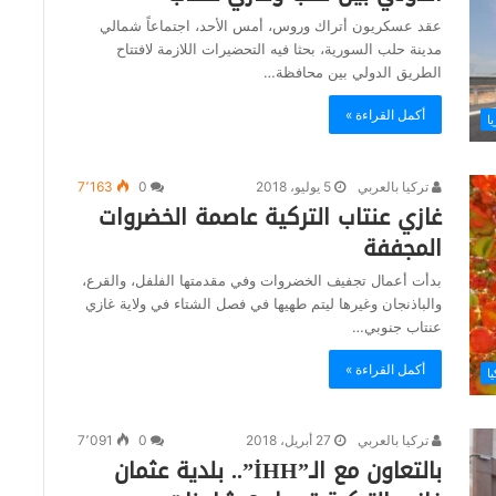
عقد عسكريون أتراك وروس، أمس الأحد، اجتماعاً شمالي
مدينة حلب السورية، بحثا فيه التحضيرات اللازمة لافتتاح
الطريق الدولي بين محافظة…
أكمل القراءة »
ا
تركيا بالعربي
5 يوليو، 2018
0
7٬163
غازي عنتاب التركية عاصمة الخضروات
المجففة
بدأت أعمال تجفيف الخضروات وفي مقدمتها الفلفل، والقرع،
والباذنجان وغيرها ليتم طهيها في فصل الشتاء في ولاية غازي
عنتاب جنوبي…
أكمل القراءة »
يا
تركيا بالعربي
27 أبريل، 2018
0
7٬091
بالتعاون مع الـ”İHH”.. بلدية عثمان