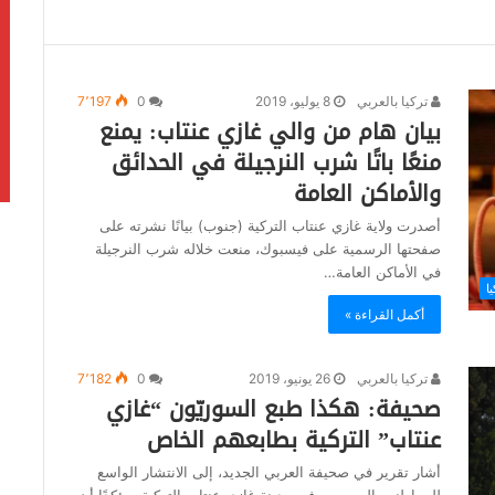
تركيا بالعربي
8 يوليو، 2019
0
7٬197
بيان هام من والي غازي عنتاب: يمنع
منعًا باتًا شرب النرجيلة في الحدائق
والأماكن العامة
أصدرت ولاية غازي عنتاب التركية (جنوب) بيانًا نشرته على
صفحتها الرسمية على فيسبوك، منعت خلاله شرب النرجيلة
في الأماكن العامة…
يا
أكمل القراءة »
تركيا بالعربي
26 يونيو، 2019
0
7٬182
صحيفة: هكذا طبع السوريّون “غازي
عنتاب” التركية بطابعهم الخاص
أشار تقرير في صحيفة العربي الجديد، إلى الانتشار الواسع
للمواطنين السوريين في مدينة غازي عنتاب التركية، مؤكدًا أن