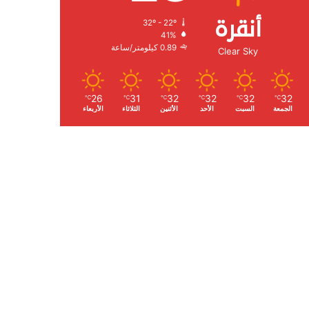
أنقرة
32º - 22º
الرطوبة:
41%
الرياح:
0.89 كيلومتر/ساعة
Clear Sky
26
31
32
32
32
32
℃
℃
℃
℃
℃
℃
الجمعة
السبت
الأحد
الأثنين
الثلاثاء
الأربعاء