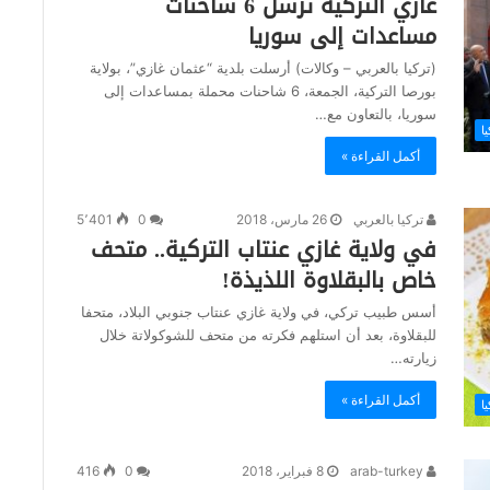
غازي التركية ترسل 6 شاحنات
مساعدات إلى سوريا
(تركيا بالعربي – وكالات) أرسلت بلدية “عثمان غازي”، بولاية
بورصا التركية، الجمعة، 6 شاحنات محملة بمساعدات إلى
سوريا، بالتعاون مع…
يا
أكمل القراءة »
تركيا بالعربي
26 مارس، 2018
0
5٬401
في ولاية غازي عنتاب التركية.. متحف
خاص بالبقلاوة اللذيذة!
أسس طبيب تركي، في ولاية غازي عنتاب جنوبي البلاد، متحفا
للبقلاوة، بعد أن استلهم فكرته من متحف للشوكولاتة خلال
زيارته…
أكمل القراءة »
يا
arab-turkey
8 فبراير، 2018
0
416