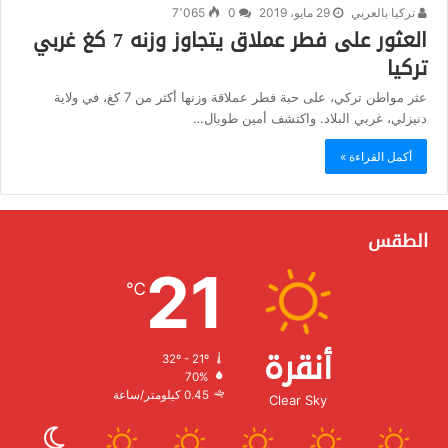
تركيا بالعربي
29 مايو، 2019
0
7٬065
العثور على فطر عملاق يتجاوز وزنه 7 كغ غربي
تركيا
عثر مواطن تركي، على حبة فطر عملاقة وزنها أكثر من 7 كغ، في ولاية
دنيزلي، غربي البلاد. واكتشف أمين طوبال…
أكمل القراءة »
الطقس
21
℃
أنقرة
32º - 21º
الرطوبة:
70%
الرياح:
0.45 كيلومتر/ساعة
Clear Sky