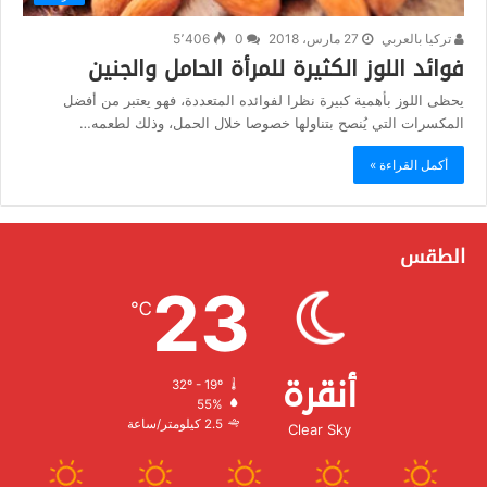
تركيا بالعربي
27 مارس، 2018
0
5٬406
فوائد اللوز الكثيرة للمرأة الحامل والجنين
يحظى اللوز بأهمية كبيرة نظرا لفوائده المتعددة، فهو يعتبر من أفضل
المكسرات التي يُنصح بتناولها خصوصا خلال الحمل، وذلك لطعمه…
أكمل القراءة »
الطقس
23
℃
أنقرة
32º - 19º
الرطوبة:
55%
الرياح:
2.5 كيلومتر/ساعة
Clear Sky