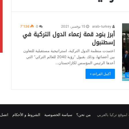
arab-turkey
15 نوفمبر، 2021
0
7٬136
أبرز بنود قمة زعماء الدول التركية في
إسطنبول
اعتمدت منظمة الدول التركية، استراتيجية مستقبلية للتعاون
بين أعضائها، وذلك بقبول “رؤية 2040 للعالم التركي” التي
أعدها الرئيس المؤسس لكازاخستان…
أكمل القراءة »
يا
من نحن؟
سياسة الخصوصية
الشروط و الأحكام
اتصل ب