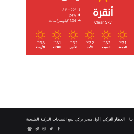
أنقرة
31º - 22º
الرطوبة:
24%
الرياح:
1.34 كيلومتر/ساعة
Clear Sky
33
31
32
32
32
31
℃
℃
℃
℃
℃
℃
الجمعة
السبت
الأحد
الأثنين
الثلاثاء
الأربعاء
نا
العطار التركي
|
أول متجر تركي لبيع المنتجات التركية الطبيعية