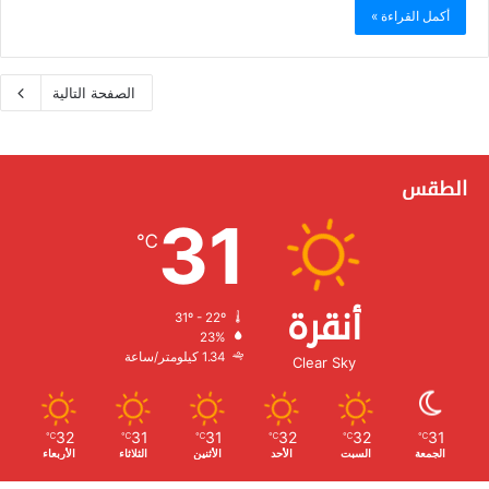
أكمل القراءة »
الصفحة التالية
الطقس
31
℃
أنقرة
31º - 22º
الرطوبة:
23%
الرياح:
1.34 كيلومتر/ساعة
Clear Sky
32
31
31
32
32
31
℃
℃
℃
℃
℃
℃
الجمعة
السبت
الأحد
الأثنين
الثلاثاء
الأربعاء