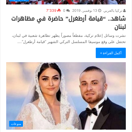
تركيا بالعربي
13 نوفمبر، 2019
0
7٬339
شاهد.. “قيامة أرطغرل” حاضرة في مظاهرات
لبنان
نشرت وسائل إعلام تركية، مقطعاً مصوراً يظهر تظاهرة شعبية في لبنان،
تحتفل على وقع موسيقا المسلسل التركي الشهير “قيامة أرطغرل”.…
أكمل القراءة »
منوعات