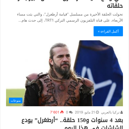
حلقاته
تحولت الحلقة الأخيرة من مسلسل “قيامة أرطغرل”، والتي بثت مساء
الأربعاء، على قناة التلفزيون الرسمي التركي TRT1، إلى حدث هام…
أكمل القراءة »
منوعات
تركيا بالعربي
21 مايو، 2019
0
7٬601
بعد 4 سنوات و150 حلقة.. “أرطغرل” يودع
الشاشات في هذا اليوم