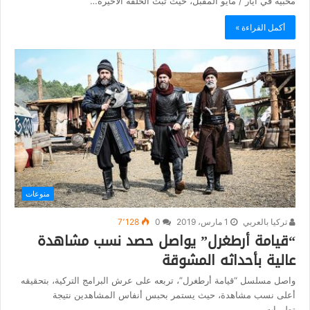
محبيه في أيار / مايو المقبل، حيث تبث الحلقة الأخيرة…
أكمل القراءة »
منوعات
تركيا بالعربي
1 مارس، 2019
0
7٬128
“قيامة أرطغرل” يواصل حصد نسب مشاهدة
عالية بأحداثه المشوقة
واصل مسلسل “قيامة أرطغرل”، تربعه على عرش البرامج التركية، بتحقيقه
أعلى نسب مشاهدة، حيث يستمر بحبس أنفاس المشاهدين نتيجة
تطورات…