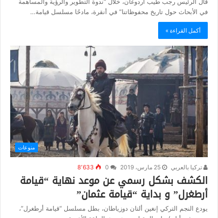
قال الرئيس رجب طيب أردوغان، خلال “ندوة التطوير والرؤية والمساهمة
في الأبحاث حول تاريخ محفوظاتنا” في أنقرة، مادحًا مسلسل قيامة…
أكمل القراءة »
منوعات
تركيا بالعربي
25 مارس، 2019
0
8٬633
الكشف بشكل رسمي عن موعد نهاية “قيامة
أرطغرل” و بداية “قيامة عثمان”
يودع النجم التركي إنغين ألتان دوزياطان، بطل مسلسل “قيامة أرطغرل”،