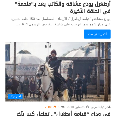
أرطغرل يودع عشاقه والكاتب يعد بـ”ملحمة”
في الحلقة الأخيرة
يودع مشاهدو “قيامة أرطغرل”، الأربعاء، المسلسل بعد 150 حلقة متميزة
على مدار 5 مواسم، عرضت على شاشة التفزيون الرسمي TRT1،…
أكمل القراءة »
أخبار تركيا
تركيا بالعربي
30 مايو، 2019
0
7٬191
في وداع “قيامة أرطغرل”.. تفاعل كبير بآخر