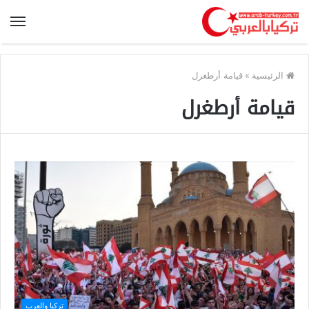
الرئيسية
»
قيامة أرطغرل
قيامة أرطغرل
تركيا والعرب