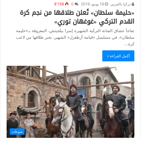
تركيا بالعربي
19 يونيو، 2019
0
8٬158
«حليمة سلطان» تُعلن طلاقها من نجم كرة
القدم التركي «غوغهان توري»
تفاجأ عشاق الفنانة التركية الشهيرة إسرا بيلجيتش، المعروفة بـ»حليمة
سلطان»، في مسلسل «قيامة أرطغرل» الشهير، بخبر طلاقها من لاعب
كرة…
أكمل القراءة »
منوعات