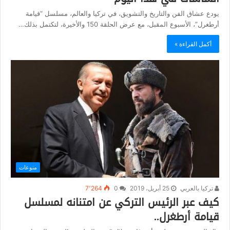
يودع عشاق الفن والتاريخ والتشويق، في تركيا والعالم، مسلسل “قيامة
أرطغرل”، الأسبوع المقبل، مع عرض الحلقة 150 والأخيرة، لتكتمل بذلك…
أكمل القراءة »
منوعات
تركيا بالعربي
25 أبريل، 2019
0
7٬264
كيف عبر الرئيس التركي عن امتنانه لمسلسل
قيامة أرطغرل..