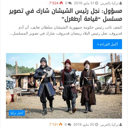
تركيا بالعربي
31 مايو، 2019
0
7٬524
مسؤول: نجل رئيس الشيشان شارك في تصوير
مسلسل “قيامة أرطغرل”
كشف نائب رئيس حكومة جمهورية الشيشان سلطان تغايف، أن آدم
قديروف، نجل رئيس البلاد رمضان قديروف، شارك في تصوير المسلسل…
أكمل القراءة »
أخبار تركيا
تركيا بالعربي
30 مايو، 2019
0
7٬131