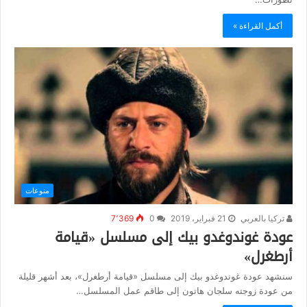
أكمل القراءة »
منوعات
تركيا بالعربي
21 فبراير، 2019
0
7٬369
عودة غوندوغدو بيك إلى مسلسل «قيامة
أرطغرل»
سنشهد عودة غوندوغدو بيك إلى مسلسل «قيامة أرطغرل»، بعد أشهر قليلة
من عودة زوجته سلجان هاتون إلى طاقم عمل المسلسل…