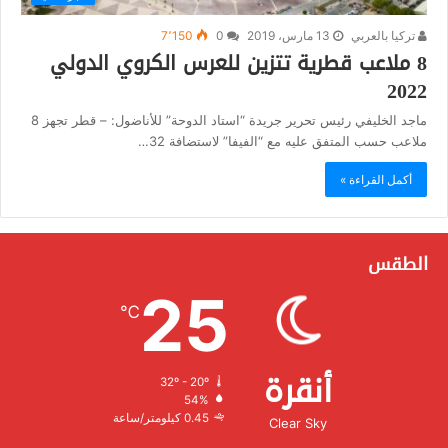
تركيا بالعربي
13 مارس، 2019
0
7٬150
8 ملاعب قطرية تتزين للعرس الكروي الدولي
2022
ماجد الخليفي رئيس تحرير جريدة “استاد الدوحة” للأناضول: – قطر تجهز 8
ملاعب حسب المتفق عليه مع “الفيفا” لاستضافة 32…
أكمل القراءة »
الطقس
25
℃
أنقرة
32º - 20º
الرطوبة:
54%
الرياح:
0.45 كيلومتر/ساعة
Clear Sky