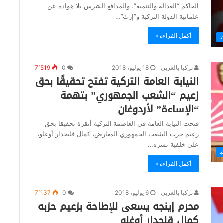
الحاكم “العدالة والتنمية”، والمدافع الشرس بلا هوادة عن
علمانية الدولة التركية و”إرث”…
أكمل القراءة »
يا
تركيا بالعربي
18 يوليو، 2018
0
7٬519
النيابة العامة التركية تفتح تحقيقًا بحق
زعيم “الشعب الجمهوري” بتهمة
“الإساءة” لأردوغان
فتحت النيابة العامة في العاصمة التركية أنقرة تحقيقا بحق
زعيم حزب الشعب الجمهوري المعارض، كمال قليجدار أوغلو،
على خلفية نشره…
يا
أكمل القراءة »
تركيا بالعربي
6 يوليو، 2018
0
7٬137
محرم إينجه يسعى للإطاحة بزعيم حزبه
كمال قلجدار أوغلو