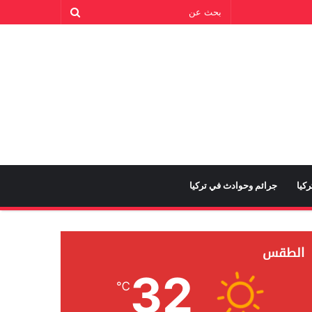
كيا
جرائم وحوادث في تركيا
الطقس
32
℃