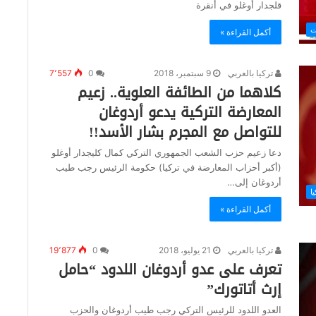
قلجدار أوغلو في أنقرة
ت
أكمل القراءة »
تركيا بالعربي
9 سبتمبر، 2018
0
7٬557
كلاهما من الطائفة العلوية.. زعيم
المعارضة التركية يدعو أردوغان
للتواصل مع المجرم بشار الأسد!!
دعا زعيم حزب الشعب الجمهوري التركي كمال كليجدار أوغلو
(أكبر أحزاب المعارضة في تركيا) حكومة الرئيس رجب طيب
أردوغان إلى…
يا
أكمل القراءة »
تركيا بالعربي
21 يوليو، 2018
0
19٬877
تعرف على عدو أردوغان اللدود “حامل
إرث أتاتورك”
العدو اللدود للرئيس التركي رجب طيب أردوغان والحزب