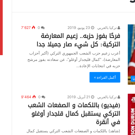
تركيا بالعربي
23 يونيو، 2019
0
7٬627
فرحًا بفوز حزبه.. زعيم المعارضة
التركية: كل شيء صار جميلا جدا
أعرب زعيم حزب الشعب الجمهوري التركي (أكبر أحزاب
المعارضة)، “كمال قليجدار أوغلو”، عن سعادته بفوز مرشح
حزبه في انتخابات الإعادة…
أكمل القراءة »
يا
تركيا بالعربي
21 أبريل، 2019
0
9٬464
(فيديو) باللكمات و الصفعات الشعب
التركي يستقبل كمال قلجدار أوغلو
في أنقرة
(شاهد) باللكمات و الصفعات الشعب التركي يستقبل كمال