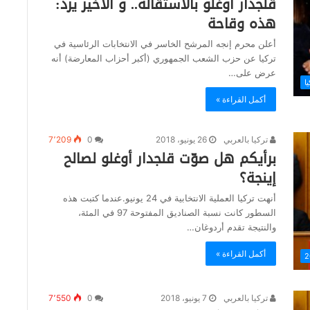
قلجدار أوغلو بالاستقالة.. و الأخير يرد:
هذه وقاحة
أعلن محرم إنجه المرشح الخاسر في الانتخابات الرئاسية في
تركيا عن حزب الشعب الجمهوري (أكبر أحزاب المعارضة) أنه
عرض على…
يا
أكمل القراءة »
تركيا بالعربي
26 يونيو، 2018
0
7٬209
برأيكم هل صوّت قلجدار أوغلو لصالح
إينجة؟
أنهت تركيا العملية الانتخابية في 24 يونيو.عندما كتبت هذه
السطور كانت نسبة الصناديق المفتوحة 97 في المئة،
والنتيجة تقدم أردوغان…
أكمل القراءة »
تركيا بالعربي
7 يونيو، 2018
0
7٬550