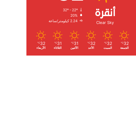
أنقرة
32º - 22º
الرطوبة:
20%
الرياح:
2.24 كيلومتر/ساعة
Clear Sky
32
31
31
32
32
32
℃
℃
℃
℃
℃
℃
الجمعة
السبت
الأحد
الأثنين
الثلاثاء
الأربعاء