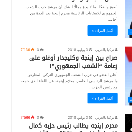
أصبح واضحًا بما لا يدع مجالًا للشك أن مرشح حزب الشعب
الجمهوري للانتخابات الرئاسية محرم إينجة يعد العدة من
أجل…
أكمل القراءة »
ت
تركيا بالعربي
3 يوليو، 2018
0
7٬139
صراع بين إينجة وكليجدار أوغلو على
زعامة “الشعب الجمهوري”!
أعلن العضو في حزب الشعب الجمهوري التركي المعارض
والمرشح الرئاسي الخاسر، محرّم إينجة، عن اللقاء الذي جمعه
مع رئيس الحزب…
أكمل القراءة »
يا
تركيا بالعربي
3 يوليو، 2018
0
7٬566
محرم إينجه يطالب رئيس حزبه كمال