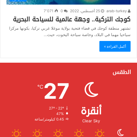
arab-turkey
25 أغسطس، 2022
0
7٬071
كوجك التركية.. وجهة عالمية للسياحة البحرية
تشتهر منطقة كوجك في قضاء فتحية بولاية موغلا غربي تركيا، بكونها مركزا
سياحيا مهما في البلاد، وخاصة سياحة اليخوت، حيث…
أكمل القراءة »
الطقس
27
℃
أنقرة
27º - 22º
الرطوبة:
47%
الرياح:
0.45 كيلومتر/ساعة
Clear Sky