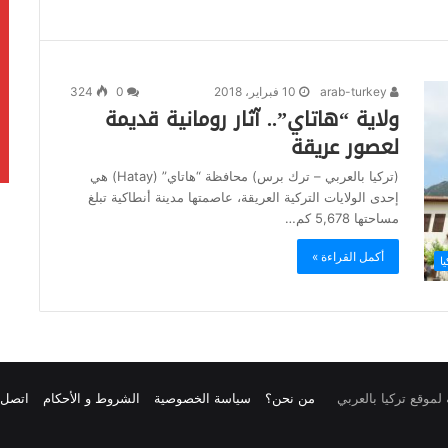
arab-turkey
10 فبراير، 2018
0
324
ولاية “هاتاي”.. آثار رومانية قديمة
لعصور عريقة
(تركيا بالعربي – ترك برس) محافظة “هاتاي” (Hatay) هي
إحدى الولايات التركية العريقة، عاصمتها مدينة أنطاكية تبلغ
مساحتها 5,678 كم…
أكمل القراءة »
ا
من نحن؟
سياسة الخصوصية
الشروط و الأحكام
اتصل ب