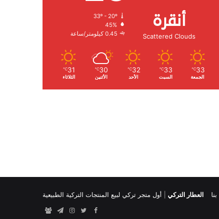
أنقرة
33º - 20º
الرطوبة:
45%
الرياح:
0.45 كيلومتر/ساعة
Scattered Clouds
31
30
32
33
33
℃
℃
℃
℃
℃
الجمعة
السبت
الأحد
الأثنين
الثلاثاء
نا
العطار التركي
|
أول متجر تركي لبيع المنتجات التركية الطبيعية