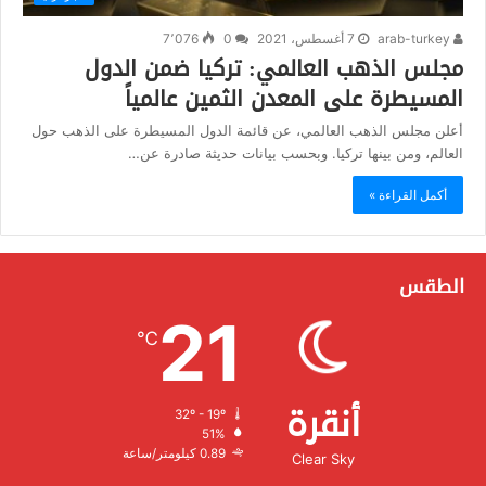
arab-turkey
7 أغسطس، 2021
0
7٬076
مجلس الذهب العالمي: تركيا ضمن الدول
المسيطرة على المعدن الثمين عالمياً
أعلن مجلس الذهب العالمي، عن قائمة الدول المسيطرة على الذهب حول
العالم، ومن بينها تركيا. وبحسب بيانات حديثة صادرة عن…
أكمل القراءة »
الطقس
21
℃
أنقرة
32º - 19º
الرطوبة:
51%
الرياح:
0.89 كيلومتر/ساعة
Clear Sky