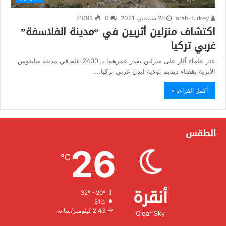
arab-turkey
25 سبتمبر، 2021
0
7٬093
اكتشاف منزلين أثريين في “مدينة الفلاسفة”
غربي تركيا
عثر علماء آثار على منزلين يقدر عمرهما بـ 2400 عام في مدينة ميليتوس
الأثرية بقضاء ديديم بولاية آيدن غربي تركيا.…
أكمل القراءة »
الطقس
26
℃
أنقرة
32º - 20º
الرطوبة:
51%
الرياح:
2.43 كيلومتر/ساعة
Clear Sky