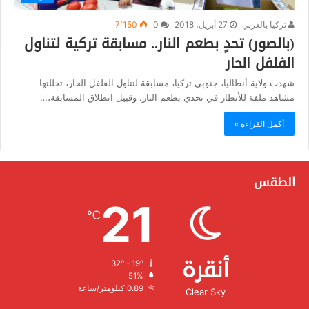
تركيا بالعربي
27 أبريل، 2018
0
7٬150
(بالصور) تحدٍ بطعم النار.. مسابقة تركية لتناول
الفلفل الحار
شهدت ولاية أنطاليا، جنوبي تركيا، مسابقة لتناول الفلفل الحار، تخللتها
مشاهد ملفة للأنظار في تحدي بطعم النار. وقبيل انطلاق المسابقة،…
أكمل القراءة »
الطقس
21
℃
أنقرة
32º - 19º
الرطوبة:
51%
الرياح:
0.89 كيلومتر/ساعة
Clear Sky