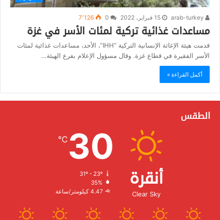
arab-turkey
15 فبراير، 2022
0
7٬126
مساعدات غذائية تركية لمئات الأسر في غزة
قدمت هيئة الإغاثة الإنسانية التركية “IHH”، الأحد، مساعدات غذائية لمئات
الأسر الفقيرة في قطاع غزة. وقال مسؤول الإعلام بفرع الهيئة…
أكمل القراءة »
الطقس
30
℃
أنقرة
31º - 23º
الرطوبة:
35%
الرياح:
4.47 كيلومتر/ساعة
Clear Sky