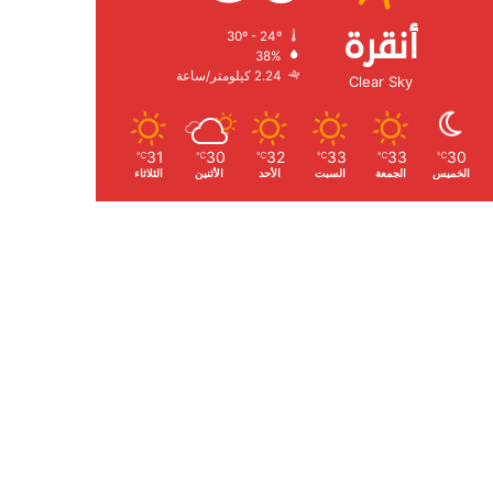
أنقرة
30º - 24º
الرطوبة:
38%
الرياح:
2.24 كيلومتر/ساعة
Clear Sky
31
30
32
33
33
30
℃
℃
℃
℃
℃
℃
الخميس
الجمعة
السبت
الأحد
الأثنين
الثلاثاء