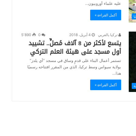
عليه علماء أوروبيون…
أكمل القراءة »
يا
تركيا بالعربي
4 أبريل، 2018
0
5٬890
يتسع لأكثر من 8 آلاف مُصلٍّ.. تشييد
أول مسجد على هيئة العلم التركي
تستمر أعمال البناء على قدمٍ وساق في مسجد “آي يلدز”
بولاية سيواس وسط تركيا، الذي من المقرر افتتاحه رسميًا
هذا…
أكمل القراءة »
ة