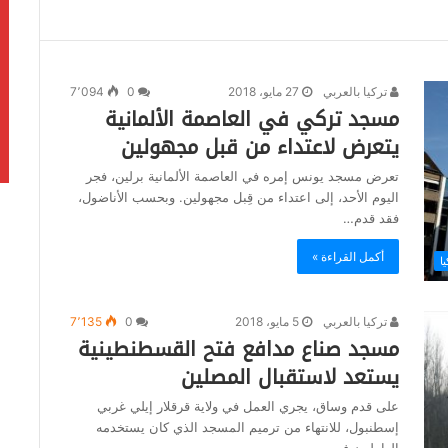
تركيا بالعربي
27 مايو، 2018
0
7٬094
مسجد تركي في العاصمة الألمانية
يتعرض لاعتداء من قبل مجهولين
تعرض مسجد يونس إمره في العاصمة الألمانية برلين، فجر
اليوم الأحد، إلى اعتداء من قِبل مجهولين. وبحسب الأناضول،
فقد قدم…
أكمل القراءة »
يا
تركيا بالعربي
5 مايو، 2018
0
7٬135
مسجد صناع مدافع فتح القسطنطينية
يستعد لاستقبال المصلين
على قدم وساق، يجري العمل في ولاية قرقلار إيلي غربي
إسطنبول، للانتهاء من ترميم المسجد الذي كان يستخدمه
العاملون في…