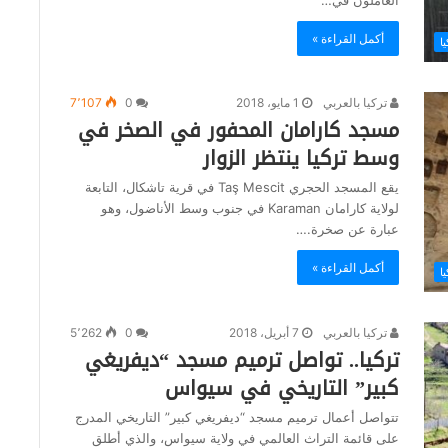
أكمل القراءة »
ا
تركيا بالعربي
1 مايو، 2018
0
7٬107
مسجد كارامان المحفور في الصخر في
وسط تركيا ينتظر الزوار
يقع المسجد الحجري Taş Mescit في قرية تاشكال، التابعة
لولاية كارامان Karaman في جنوب وسط الأناضول، وهو
عبارة عن صخرة.…
أكمل القراءة »
ا
تركيا بالعربي
7 أبريل، 2018
0
5٬262
تركيا.. تواصل ترميم مسجد “ديفريغي
كبير” التاريخي في سيواس
تتواصل أعمال ترميم مسجد “ديفريغي كبير” التاريخي المدرج
على قائمة التراث العالمي في ولاية سيواس، والذي أطلق