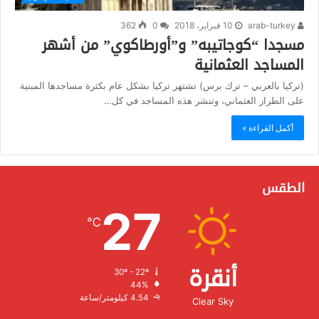
arab-turkey
10 فبراير، 2018
0
362
مسجدا “كوجاتيبه” و”أورطاكوي” من أشهر
المساجد العثمانية
(تركيا بالعربي – ترك برس) تشتهر تركيا بشكل عام بكثرة مساجدها المبنية
على الطراز العثماني، وتنشر هذه المساجد في كل…
أكمل القراءة »
الطقس
27
℃
أنقرة
30º - 22º
الرطوبة:
44%
الرياح:
4.54 كيلومتر/ساعة
Clear Sky