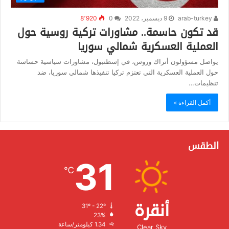
arab-turkey
9 ديسمبر، 2022
0
8٬920
قد تكون حاسمة.. مشاورات تركية روسية حول
العملية العسكرية شمالي سوريا
يواصل مسؤولون أتراك وروس، في إسطنبول، مشاورات سياسية حساسة
حول العملية العسكرية التي تعتزم تركيا تنفيذها شمالي سوريا، ضد
تنظيمات…
أكمل القراءة »
الطقس
31
℃
أنقرة
31º - 22º
الرطوبة:
23%
الرياح:
1.34 كيلومتر/ساعة
Clear Sky