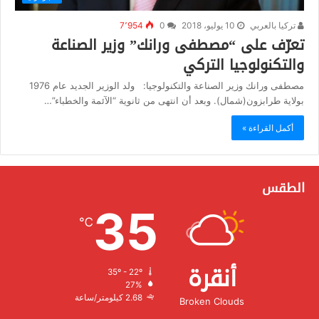
تركيا بالعربي
10 يوليو، 2018
0
7٬954
تعرّف على “مصطفى ورانك” وزير الصناعة
والتكنولوجيا التركي
مصطفى ورانك وزير الصناعة والتكنولوجيا: ولد الوزير الجديد عام 1976
بولاية طرابزون(شمال). وبعد أن انتهى من ثانوية “الآئمة والخطباء”…
أكمل القراءة »
الطقس
35
℃
أنقرة
35º - 22º
الرطوبة:
27%
الرياح:
2.68 كيلومتر/ساعة
Broken Clouds