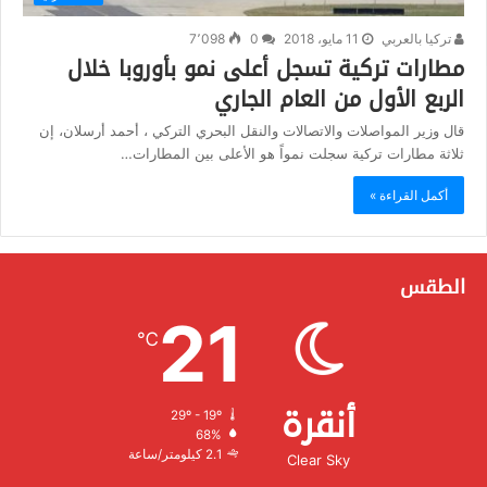
تركيا بالعربي
11 مايو، 2018
0
7٬098
مطارات تركية تسجل أعلى نمو بأوروبا خلال
الربع الأول من العام الجاري
قال وزير المواصلات والاتصالات والنقل البحري التركي ، أحمد أرسلان، إن
ثلاثة مطارات تركية سجلت نمواً هو الأعلى بين المطارات…
أكمل القراءة »
الطقس
21
℃
أنقرة
29º - 19º
الرطوبة:
68%
الرياح:
2.1 كيلومتر/ساعة
Clear Sky