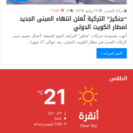
تركيا بالعربي
13 يوليو، 2018
0
7٬251
“جنكيز” التركية تُعلن انتهاء المبنى الجديد
لمطار الكويت الدولي
أنهت مجموعة شركات “جنكيز” التركية، اليوم الجمعة، أعمال تشييد مبنى
الركاب الجديد في مطار الكويت الدولي، بعد حوالي 21 شهرا…
أكمل القراءة »
الطقس
21
℃
أنقرة
32º - 21º
الرطوبة:
54%
الرياح:
0.89 كيلومتر/ساعة
Clear Sky