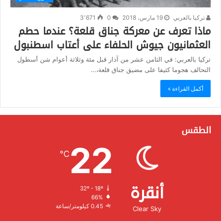
تركيا بالعربي
19 مارس، 2018
0
3٬671
ماذا تعرف عن معركة جناق قلعة؟ عندما حطم
العثمانيون جيوش الحلفاء على أعتاب اسطنبول
تركيا بالعربي: في الثامن عشر من آذار قبل مئة وثلاثة أعوام شن أسطول
التحالف هجوما كثيفا على مضيق جناق قلعة،…
أكمل القراءة »
الطقس
22
℃
أنقرة
32º - 18º
الرطوبة:
66%
الرياح:
0.45 كيلومتر/ساعة
Clear Sky