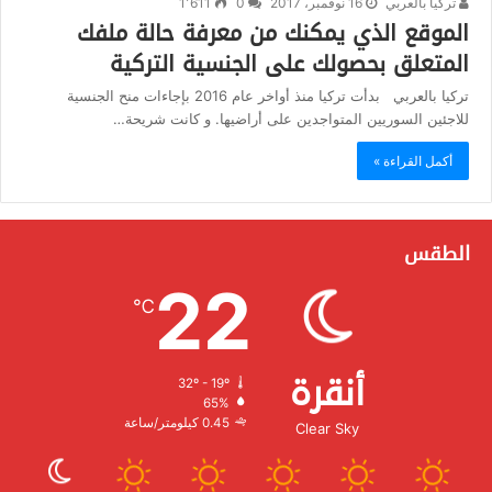
تركيا بالعربي
16 نوفمبر، 2017
0
1٬611
الموقع الذي يمكنك من معرفة حالة ملفك
المتعلق بحصولك على الجنسية التركية
تركيا بالعربي بدأت تركيا منذ أواخر عام 2016 بإجاءات منح الجنسية
للاجئين السوريين المتواجدين على أراضيها. و كانت شريحة…
أكمل القراءة »
الطقس
22
℃
أنقرة
32º - 19º
الرطوبة:
65%
الرياح:
0.45 كيلومتر/ساعة
Clear Sky