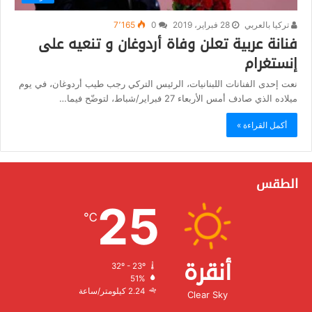
تركيا بالعربي
28 فبراير، 2019
0
7٬165
فنانة عربية تعلن وفاة أردوغان و تنعيه على
إنستغرام
نعت إحدى الفنانات اللبنانيات، الرئيس التركي رجب طيب أردوغان، في يوم
ميلاده الذي صادف أمس الأربعاء 27 فبراير/شباط، لتوضّح فيما…
أكمل القراءة »
الطقس
25
℃
أنقرة
32º - 23º
الرطوبة:
51%
الرياح:
2.24 كيلومتر/ساعة
Clear Sky