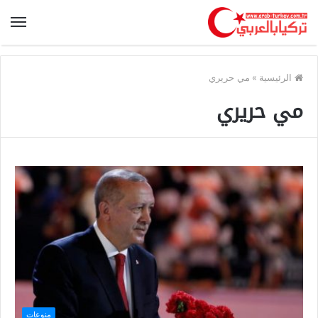
الرئيسية
»
مي حريري
مي حريري
منوعات