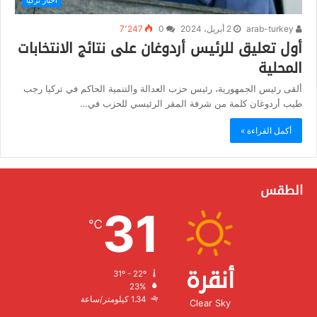
arab-turkey
2 أبريل، 2024
0
7٬247
أول تعليق للرئيس أردوغان على نتائج الانتخابات
المحلية
ألقى رئيس الجمهورية، رئيس حزب العدالة والتنمية الحاكم في تركيا رجب
طيب أردوغان كلمة من شرفة المقر الرئيسي للحزب في…
أكمل القراءة »
الطقس
31
℃
أنقرة
31º - 22º
الرطوبة:
23%
الرياح:
1.34 كيلومتر/ساعة
Clear Sky