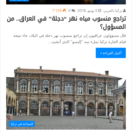
تركيا بالعربي
5 يونيو، 2018
0
7٬135
تراجع منسوب مياه نهر “دجلة” في العراق.. من
المسؤول؟
قال مسؤولون عراقيون إن تراجع منسوب نهر دجلة في البلاد، جاء نتيجة
قيام الجارة تركيا بملء سد “إليسو” الذي أنشئ…
أكمل القراءة »
السياحة في تركيا