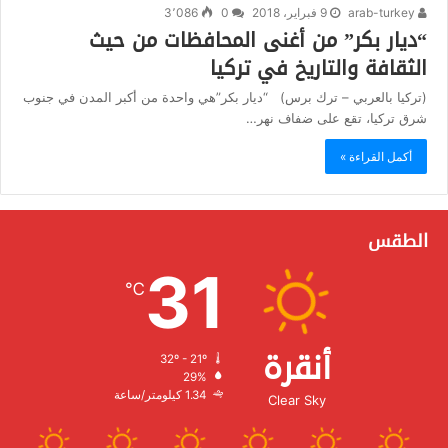
arab-turkey
9 فبراير، 2018
0
3٬086
“ديار بكر” من أغنى المحافظات من حيث
الثقافة والتاريخ في تركيا
(تركيا بالعربي – ترك برس) “ديار بكر”هي واحدة من أكبر المدن في جنوب
شرق تركيا، تقع على ضفاف نهر…
أكمل القراءة »
الطقس
31
℃
أنقرة
32º - 21º
الرطوبة:
29%
الرياح:
1.34 كيلومتر/ساعة
Clear Sky