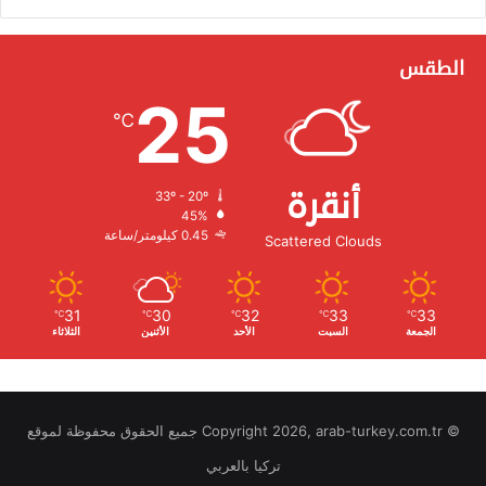
الطقس
25
℃
أنقرة
33º - 20º
الرطوبة:
45%
الرياح:
0.45 كيلومتر/ساعة
Scattered Clouds
31
30
32
33
33
℃
℃
℃
℃
℃
الجمعة
السبت
الأحد
الأثنين
الثلاثاء
© Copyright 2026, arab-turkey.com.tr جميع الحقوق محفوظة لموقع
تركيا بالعربي