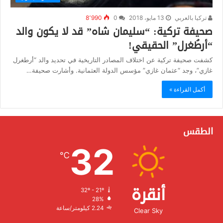
تركيا بالعربي
13 مايو، 2018
0
8٬990
صحيفة تركية: “سليمان شاه” قد لا يكون والد
“أرطُغرل” الحقيقي!
كشفت صحيفة تركية عن اختلاف المصادر التاريخية في تحديد والد “أرطغرل
غازي”، وجد “عثمان غازي” مؤسس الدولة العثمانية. وأشارت صحيفة…
أكمل القراءة »
الطقس
32
℃
أنقرة
32º - 21º
الرطوبة:
28%
الرياح:
2.24 كيلومتر/ساعة
Clear Sky