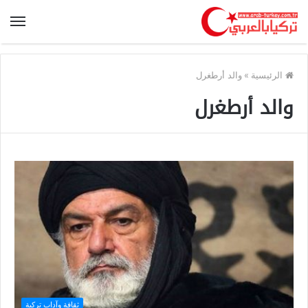
الرئيسية
»
والد أرطغرل
والد أرطغرل
ثقافة وآداب تركية