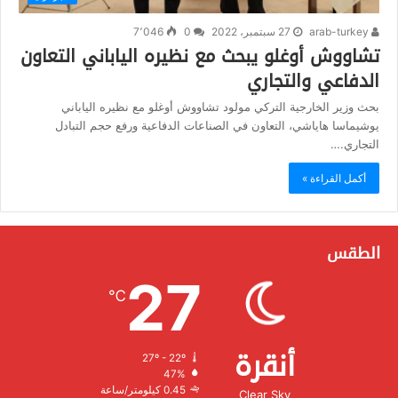
arab-turkey
27 سبتمبر، 2022
0
7٬046
تشاووش أوغلو يبحث مع نظيره الياباني التعاون
الدفاعي والتجاري
بحث وزير الخارجية التركي مولود تشاووش أوغلو مع نظيره الياباني
يوشيماسا هاياشي، التعاون في الصناعات الدفاعية ورفع حجم التبادل
التجاري.…
أكمل القراءة »
الطقس
27
℃
أنقرة
27º - 22º
الرطوبة:
47%
الرياح:
0.45 كيلومتر/ساعة
Clear Sky