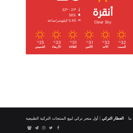
أنقرة
32º - 21º
الرطوبة:
56%
الرياح:
0.45 كيلومتر/ساعة
Clear Sky
25
33
31
31
32
32
℃
℃
℃
℃
℃
℃
السبت
الأحد
الأثنين
الثلاثاء
الأربعاء
الخميس
نا
العطار التركي
|
أول متجر تركي لبيع المنتجات التركية الطبيعية