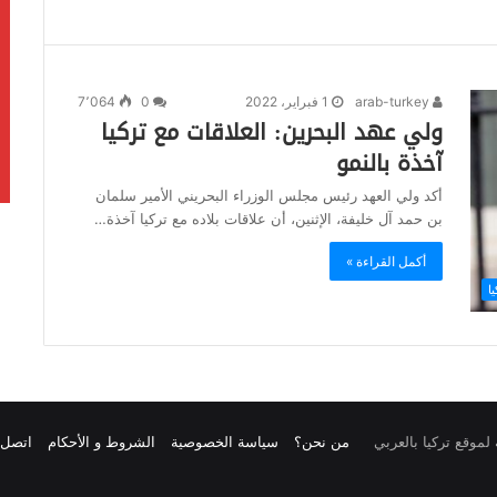
arab-turkey
1 فبراير، 2022
0
7٬064
ولي عهد البحرين: العلاقات مع تركيا
آخذة بالنمو
أكد ولي العهد رئيس مجلس الوزراء البحريني الأمير سلمان
بن حمد آل خليفة، الإثنين، أن علاقات بلاده مع تركيا آخذة…
أكمل القراءة »
يا
من نحن؟
سياسة الخصوصية
الشروط و الأحكام
اتصل ب