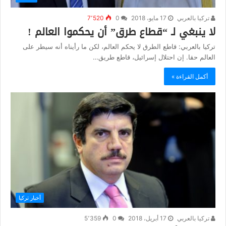
تركيا بالعربي
17 مايو، 2018
0
7٬520
لا ينبغي لـ “قطاع طرق” أن يحكموا العالم !
تركيا بالعربي: قاطع الطرق لا يحكم العالم، لكن ما رأيناه أنه سيطر على
العالم حقا. إن احتلال إسرائيل، قاطع طريق…
أكمل القراءة »
أخبار تركيا
تركيا بالعربي
17 أبريل، 2018
0
5٬359