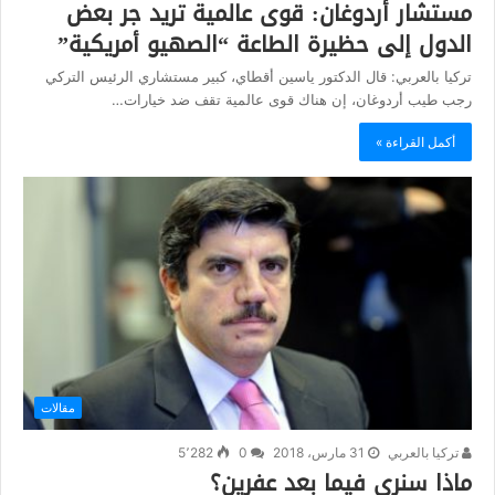
مستشار أردوغان: قوى عالمية تريد جر بعض
الدول إلى حظيرة الطاعة “الصهيو أمريكية”
تركيا بالعربي: قال الدكتور ياسين أقطاي، كبير مستشاري الرئيس التركي
رجب طيب أردوغان، إن هناك قوى عالمية تقف ضد خيارات…
أكمل القراءة »
مقالات
تركيا بالعربي
31 مارس، 2018
0
5٬282
ماذا سنرى فيما بعد عفرين؟