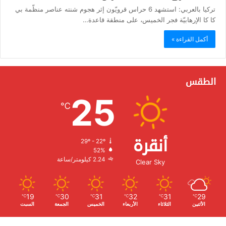
تركيا بالعربي: استشهد 6 حراس قرويّون إثر هجوم شنته عناصر منظّمة بي
كا كا الإرهابيّة فجر الخميس، على منطقة قاعدة…
أكمل القراءة »
الطقس
25
℃
أنقرة
29º - 22º
الرطوبة:
52%
الرياح:
2.24 كيلومتر/ساعة
Clear Sky
19
30
31
32
31
29
℃
℃
℃
℃
℃
℃
الأثنين
الثلاثاء
الأربعاء
الخميس
الجمعة
السبت