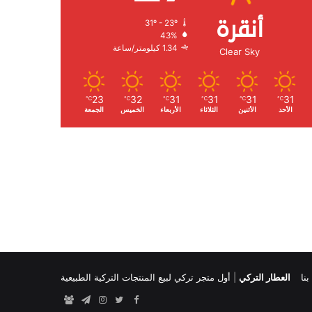
أنقرة
31º - 23º
الرطوبة:
43%
الرياح:
1.34 كيلومتر/ساعة
Clear Sky
23
32
31
31
31
31
℃
℃
℃
℃
℃
℃
الأحد
الأثنين
الثلاثاء
الأربعاء
الخميس
الجمعة
نا
العطار التركي
|
أول متجر تركي لبيع المنتجات التركية الطبيعية