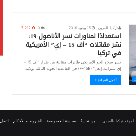
تركيا بالعربي
15 يونيو، 2019
0
7٬212
استعدادًا لمناورات نسر الأناضول 19:
نشر مقاتلات “أف 15 – إي” الأمريكية
في تركيا
نشر سلاح الجو الأمريكي طائرات مقاتلة من طراز “أف 15 –
إي سترايك إيغل” (F-15E) في القاعدة الجوية الثالثة بولاية…
يا
أكمل القراءة »
من نحن؟
سياسة الخصوصية
الشروط و الأحكام
اتصل ب