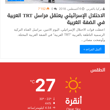
تركيا بالعربي
6 أغسطس، 2018
0
7٬152
الاحتلال الإسرائيلي يعتقل مراسل TRT العربية
في الضفة الغربية
اعتقلت قوات الاحتلال الإسرائيلي، اليوم الاثنين، مراسل القناة التركية
الرسمية الناطقة بالعربية “TRT العربية” في الضفة الغربية المحتلة.
وأوضحت مصادر…
أكمل القراءة »
الطقس
27
℃
أنقرة
30º - 22º
الرطوبة:
44%
الرياح:
4.54 كيلومتر/ساعة
Clear Sky